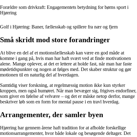
Forældre som drivkraft: Engagementets betydning for børns sport i
Hjørring
Golf i Hjørring: Baner, fællesskab og spillere fra nær og fjern
Små skridt mod store forandringer
At blive en del af et motionsfællesskab kan være en god måde at
komme i gang på, hvis man har haft svært ved at finde motivationen
alene. Mange oplever, at det er lettere at holde fast, når man har faste
mødetidspunkter og nogen at følges med. Det skaber struktur og gør
motionen til en naturlig del af hverdagen.
Samtidig viser forskning, at regelmæssig motion ikke kun styrker
kroppen, men også humøret. Når man bevæger sig, frigives endorfiner,
som giver en følelse af velvære – og det er måske netop derfor, mange
beskriver løb som en form for mental pause i en travl hverdag.
Arrangementer, der samler byen
Hjørring har gennem årene haft tradition for at afholde forskellige
motionsarrangementer, hvor både lokale og besøgende deltager. Det