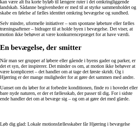
kan være alt fra korte byløb til længere ruter i det omkringliggende
landskab. Sådanne begivenheder er med til at styrke sammenholdet og
skabe en følelse af fælles identitet omkring bevægelse og sundhed.
Selv mindre, uformelle initiativer – som spontane løbeture eller fælles
træningsaftener – bidrager til at holde byen i bevægelse. Det viser, at
motion ikke behøver at være konkurrencepræget for at have værdi.
En bevægelse, der smitter
Når man ser grupper af løbere eller gående i byens gader og parker, er
det et syn, der inspirerer. Det minder os om, at motion ikke behøver at
være kompliceret – det handler om at tage det første skridt. Og i
Hjørring er der mange muligheder for at gøre det sammen med andre.
Uanset om du løber for at forbedre konditionen, finde ro i hovedet eller
bare nyde naturen, er der et fællesskab, der passer til dig. For i sidste
ende handler det om at bevæge sig – og om at gøre det med glæde.
Løb dig glad: Lokale motionsfællesskaber får Hjørring i bevægelse