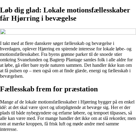
Løb dig glad: Lokale motionsfællesskaber
får Hjørring i bevægelse
I takt med at flere danskere søger fællesskab og bevægelse i
hverdagen, oplever Hjørring en spirende interesse for lokale løbe- og
motionsfællesskaber. Fra byens grønne parker til de snoede stier
omkring Svanelunden og Bagterp Plantage samles folk i alle aldre for
at løbe, gå eller bare nyde naturen sammen. Det handler ikke kun om
at få pulsen op – men også om at finde glæde, energi og fællesskab i
bevægelsen.
Fællesskab frem for præstation
Mange af de lokale motionsfællesskaber i Hjørring bygger på en enkel
idé: at det skal være sjovt og uforpligtende at bevæge sig. Her er der
plads til både nybegyndere og erfarne løbere, og tempoet tilpasses, så
alle kan være med. For mange handler det ikke om at slå rekorder, men
om at mærke kroppen, få frisk luft og møde andre med samme
interesse.