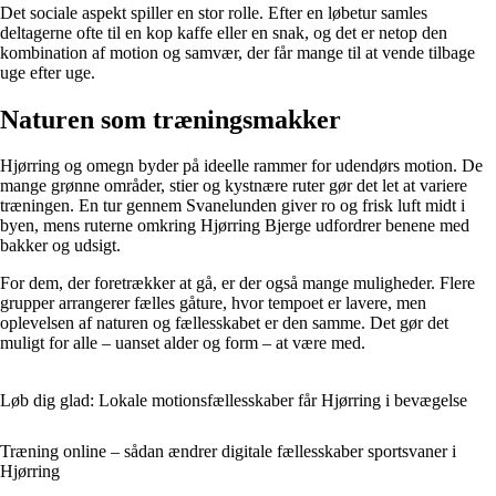
Det sociale aspekt spiller en stor rolle. Efter en løbetur samles
deltagerne ofte til en kop kaffe eller en snak, og det er netop den
kombination af motion og samvær, der får mange til at vende tilbage
uge efter uge.
Naturen som træningsmakker
Hjørring og omegn byder på ideelle rammer for udendørs motion. De
mange grønne områder, stier og kystnære ruter gør det let at variere
træningen. En tur gennem Svanelunden giver ro og frisk luft midt i
byen, mens ruterne omkring Hjørring Bjerge udfordrer benene med
bakker og udsigt.
For dem, der foretrækker at gå, er der også mange muligheder. Flere
grupper arrangerer fælles gåture, hvor tempoet er lavere, men
oplevelsen af naturen og fællesskabet er den samme. Det gør det
muligt for alle – uanset alder og form – at være med.
Løb dig glad: Lokale motionsfællesskaber får Hjørring i bevægelse
Træning online – sådan ændrer digitale fællesskaber sportsvaner i
Hjørring